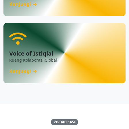
Kunjungi
Voice of Istiqlal
Ruang Kolaborasi Global
Kunjungi
VISUALISASI